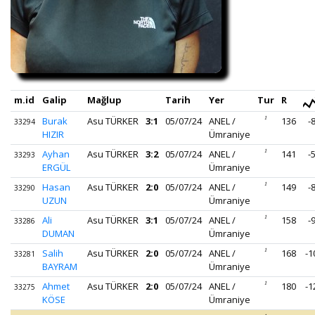
m.id
Galip
Mağlup
Tarih
Yer
Tur
R
Burak
Asu TÜRKER
3:1
05/07/24
ANEL /
1
136
-
33294
HIZIR
Ümraniye
Ayhan
Asu TÜRKER
3:2
05/07/24
ANEL /
1
141
-
33293
ERGÜL
Ümraniye
Hasan
Asu TÜRKER
2:0
05/07/24
ANEL /
1
149
-
33290
UZUN
Ümraniye
Ali
Asu TÜRKER
3:1
05/07/24
ANEL /
1
158
-
33286
DUMAN
Ümraniye
Salih
Asu TÜRKER
2:0
05/07/24
ANEL /
1
168
-1
33281
BAYRAM
Ümraniye
Ahmet
Asu TÜRKER
2:0
05/07/24
ANEL /
1
180
-1
33275
KÖSE
Ümraniye