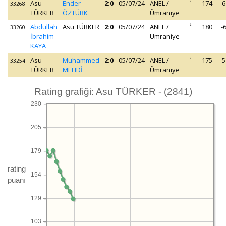
Asu
Ender
2:0
05/07/24
ANEL /
1
174
6
33268
TÜRKER
ÖZTÜRK
Ümraniye
Abdullah
Asu TÜRKER
2:0
05/07/24
ANEL /
1
180
-
33260
İbrahim
Ümraniye
KAYA
Asu
Muhammed
2:0
05/07/24
ANEL /
1
175
5
33254
TÜRKER
MEHDİ
Ümraniye
Rating grafiği: Asu TÜRKER - (2841)
230
205
179
rating
154
puanı
129
103