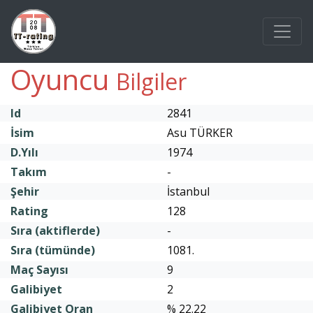
Oyuncu
Bilgiler
Id
2841
İsim
Asu TÜRKER
D.Yılı
1974
Takım
-
Şehir
İstanbul
Rating
128
Sıra (aktiflerde)
-
Sıra (tümünde)
1081.
Maç Sayısı
9
Galibiyet
2
Galibiyet Oran
% 22.22