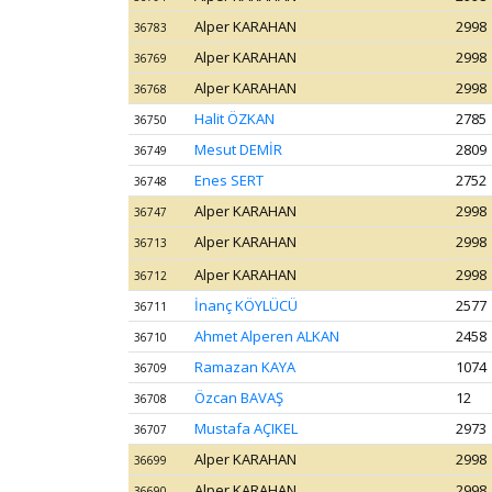
Alper KARAHAN
2998
36783
Alper KARAHAN
2998
36769
Alper KARAHAN
2998
36768
Halit ÖZKAN
2785
36750
Mesut DEMİR
2809
36749
Enes SERT
2752
36748
Alper KARAHAN
2998
36747
Alper KARAHAN
2998
36713
Alper KARAHAN
2998
36712
İnanç KÖYLÜCÜ
2577
36711
Ahmet Alperen ALKAN
2458
36710
Ramazan KAYA
1074
36709
Özcan BAVAŞ
12
36708
Mustafa AÇIKEL
2973
36707
Alper KARAHAN
2998
36699
Alper KARAHAN
2998
36690