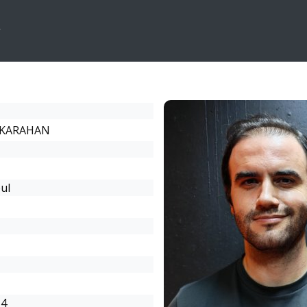
 KARAHAN
ul
54