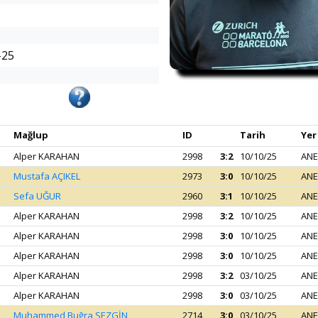
-25
Mağlup
ID
Tarih
Yer
Alper KARAHAN
2998
3:2
10/10/25
ANE
Mustafa AÇIKEL
2973
3:0
10/10/25
ANE
Sefa UĞUR
2960
3:1
10/10/25
ANE
Alper KARAHAN
2998
3:2
10/10/25
ANE
Alper KARAHAN
2998
3:0
10/10/25
ANE
Alper KARAHAN
2998
3:0
10/10/25
ANE
Alper KARAHAN
2998
3:2
03/10/25
ANE
Alper KARAHAN
2998
3:0
03/10/25
ANE
Muhammed Buğra SEZGİN
2714
3:0
03/10/25
ANE