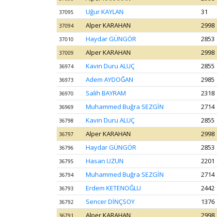
Uğur KAYLAN
31
37095
Alper KARAHAN
2998
37094
Haydar GÜNGÖR
2853
37010
Alper KARAHAN
2998
37009
Kavin Duru ALUÇ
2855
36974
Adem AYDOĞAN
2985
36973
Salih BAYRAM
2318
36970
Muhammed Buğra SEZGİN
2714
36969
Kavin Duru ALUÇ
2855
36798
Alper KARAHAN
2998
36797
Haydar GÜNGÖR
2853
36796
Hasan UZUN
2201
36795
Muhammed Buğra SEZGİN
2714
36794
Erdem KETENOĞLU
2442
36793
Sencer DİNÇSOY
1376
36792
Alper KARAHAN
2998
36791