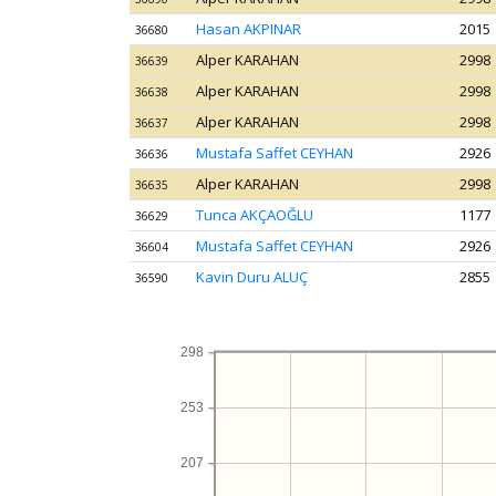
Hasan AKPINAR
2015
36680
Alper KARAHAN
2998
36639
Alper KARAHAN
2998
36638
Alper KARAHAN
2998
36637
Mustafa Saffet CEYHAN
2926
36636
Alper KARAHAN
2998
36635
Tunca AKÇAOĞLU
1177
36629
Mustafa Saffet CEYHAN
2926
36604
Kavin Duru ALUÇ
2855
36590
298
253
207