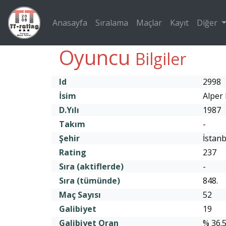
Anasayfa
Sıralama
Maçlar
Kayıt
Diğer
Oyuncu
Bilgiler
Id
2998
İsim
Alper
D.Yılı
1987
Takım
-
Şehir
İstanb
Rating
237
Sıra (aktiflerde)
-
Sıra (tümünde)
848.
Maç Sayısı
52
Galibiyet
19
Galibiyet Oran
% 36.