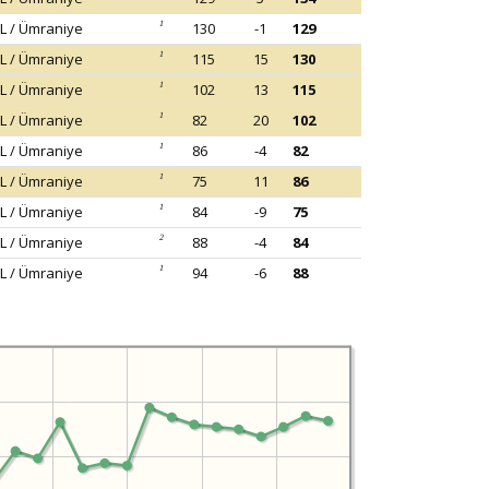
L / Ümraniye
1
130
-1
129
L / Ümraniye
1
115
15
130
L / Ümraniye
1
102
13
115
L / Ümraniye
1
82
20
102
L / Ümraniye
1
86
-4
82
L / Ümraniye
1
75
11
86
L / Ümraniye
1
84
-9
75
L / Ümraniye
2
88
-4
84
L / Ümraniye
1
94
-6
88