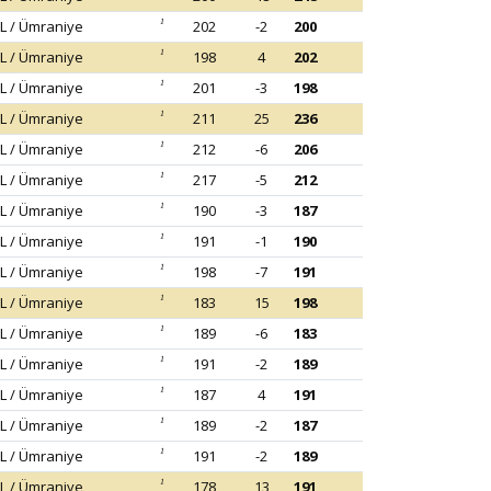
L / Ümraniye
1
202
-2
200
L / Ümraniye
1
198
4
202
L / Ümraniye
1
201
-3
198
L / Ümraniye
1
211
25
236
L / Ümraniye
1
212
-6
206
L / Ümraniye
1
217
-5
212
L / Ümraniye
1
190
-3
187
L / Ümraniye
1
191
-1
190
L / Ümraniye
1
198
-7
191
L / Ümraniye
1
183
15
198
L / Ümraniye
1
189
-6
183
L / Ümraniye
1
191
-2
189
L / Ümraniye
1
187
4
191
L / Ümraniye
1
189
-2
187
L / Ümraniye
1
191
-2
189
L / Ümraniye
1
178
13
191