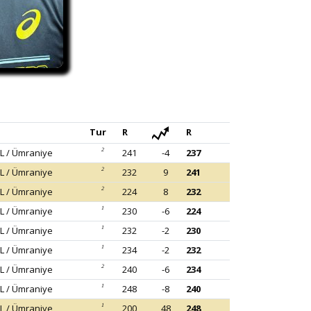
Tur
R
R
L / Ümraniye
2
241
-4
237
L / Ümraniye
2
232
9
241
L / Ümraniye
2
224
8
232
L / Ümraniye
1
230
-6
224
L / Ümraniye
1
232
-2
230
L / Ümraniye
1
234
-2
232
L / Ümraniye
2
240
-6
234
L / Ümraniye
1
248
-8
240
L / Ümraniye
1
200
48
248