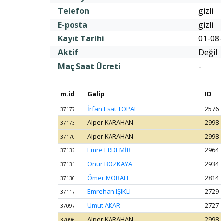
Telefon
gizli
E-posta
gizli
Kayıt Tarihi
01-08
Aktif
Değil
Maç Saat Ücreti
-
m.id
Galip
ID
İrfan Esat TOPAL
2576
37177
Alper KARAHAN
2998
37173
Alper KARAHAN
2998
37170
Emre ERDEMİR
2964
37132
Onur BOZKAYA
2934
37131
Ömer MORALI
2814
37130
Emrehan IŞIKLI
2729
37117
Umut AKAR
2727
37097
Alper KARAHAN
2998
37096