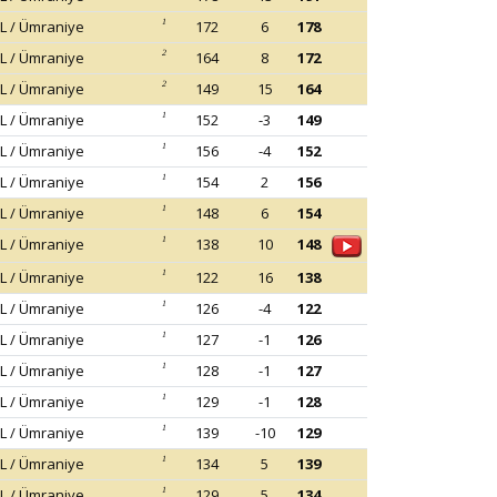
L / Ümraniye
1
172
6
178
L / Ümraniye
2
164
8
172
L / Ümraniye
2
149
15
164
L / Ümraniye
1
152
-3
149
L / Ümraniye
1
156
-4
152
L / Ümraniye
1
154
2
156
L / Ümraniye
1
148
6
154
L / Ümraniye
1
138
10
148
L / Ümraniye
1
122
16
138
L / Ümraniye
1
126
-4
122
L / Ümraniye
1
127
-1
126
L / Ümraniye
1
128
-1
127
L / Ümraniye
1
129
-1
128
L / Ümraniye
1
139
-10
129
L / Ümraniye
1
134
5
139
L / Ümraniye
1
129
5
134